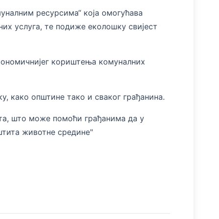
муналним ресурсима“ која омогућава
их услуга, те подиже еколошку свијест
економичнијег кориштења комуналних
, како општине тако и сваког грађанина.
ата, што може помоћи грађанима да у
одменију "Заштита животне средине"