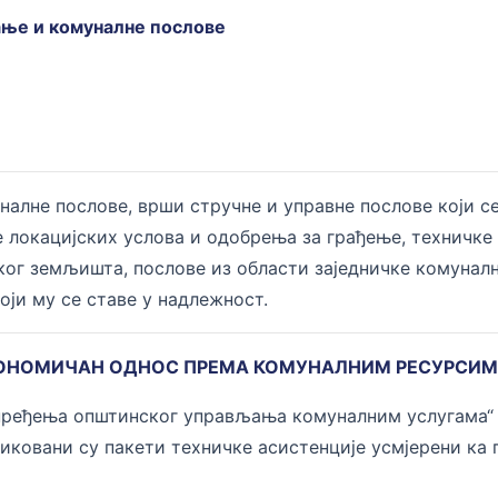
ање и комуналне послове
алне послове, врши стручне и управне послове који се
е локацијских услова и одобрења за грађење, техничке
ког земљишта, послове из области заједничке комуна
који му се ставе у надлежност.
ОНОМИЧАН ОДНОС ПРЕМА КОМУНАЛНИМ РЕСУРСИ
пређења општинског управљања комуналним услугама“ к
иковани су пакети техничке асистенције усмјерени к