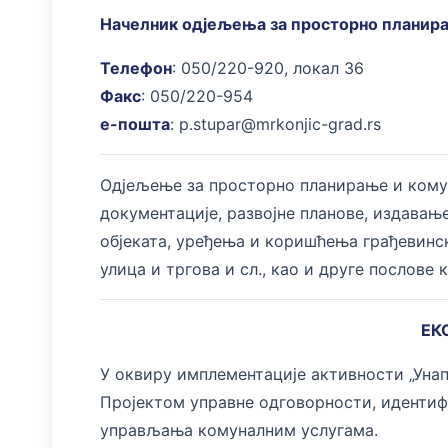
Начелник одјељења за просторно планир
Телефон
: 050/220-920, локал 36
Факс
: 050/220-954
e-пошта
: p.stupar@mrkonjic-grad.rs
Одјељење за просторно планирање и комун
документације, развојне планове, издавањ
објеката, уређења и коришћења грађевинс
улица и тргова и сл., као и друге послове 
ЕК
У оквиру имплементације активности „Уна
Пројектом управне одговорности, идентиф
управљања комуналним услугама.