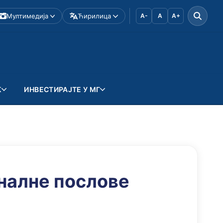
Мултимедија
Ћирилица
A-
A
A+
К
ИНВЕСТИРАЈТЕ У МГ
налне послове