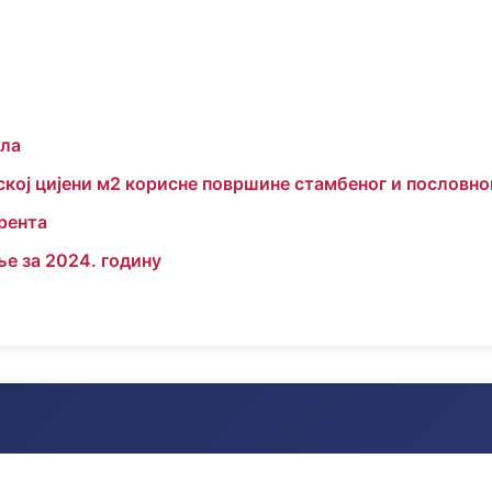
ола
нској цијени м2 корисне површине стамбеног и пословно
рента
е за 2024. годину