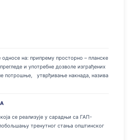
 односе на: припрему просторно – планске
 прегледе и употребне дозволе изграђених
лне потрошње, утврђивање накнада, назива
МА
оја се реализује у сарадњи са ГАП-
а побољшању тренутног стања општинског