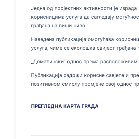
Једна од пројектних активности је израд
корисницима услуга да сагледају могућно
грађана на виши ниво.
Наведена публикација омогућава корисниц
услуга, чиме се еколошка свијест грађана
„Домаћински“ однос према расположивим р
Публикација садржи корисне савјете и пре
позитивном смислу промјене свој од
ПРЕГЛЕДНА КАРТА ГРАДА