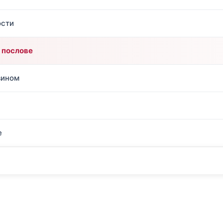
ости
 послове
вином
е