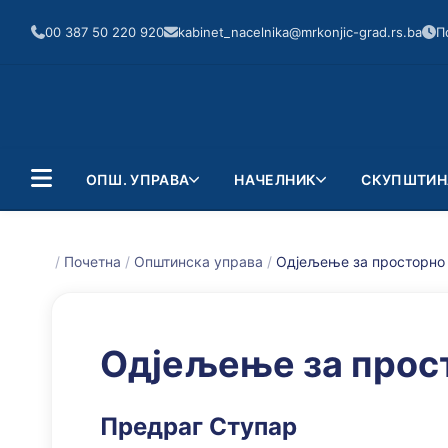
00 387 50 220 920
kabinet_nacelnika@mrkonjic-grad.rs.ba
П
ОПШ. УПРАВА
НАЧЕЛНИК
СКУПШТИН
/
Почетна
/
Општинска управа
/
Одјељење за просторно
Одјељење за прос
Предраг Ступар