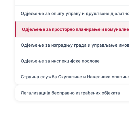
Одјељење за општу управу и друштвене дјелатн
Одјељење за просторно планирање и комуналне
Одјељење за изградњу града и управљање имо
Одјељење за инспекцијске послове
Стручна служба Скупштине и Начелника општин
Легализација бесправно изграђених објеката