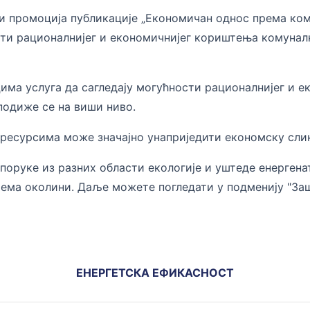
а и промоција публикације „Економичан однос према ко
сти рационалнијег и економичнијег кориштења комуналн
има услуга да сагледају могућности рационалнијег и 
 подиже се на виши ниво.
есурсима може значајно унаприједити економску слику
поруке из разних области екологије и уштеде енерген
нос према околини. Даље можете погледати у п
ЕНЕРГЕТСКА ЕФИКАСНОСТ