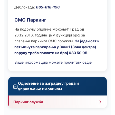
Деблокада:
065-618-196
СМС Паркинг
На подручју општине Мркоњић Град од
26.12.2016. године je у функцији број за
плаћање паркинга СМС поруком.
За један сат и
пет минута паркирања у Зони1 (Зона центра)
поруку треба послати на број 083 50 05.
Више информација можете прочитати овдје
Одјељење за изградњу града и
управљање имовином
Паркинг служба