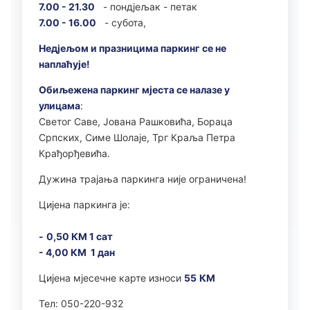
7.00 - 21.30
- пондјељак - петак
7.00 - 16.00
- субота,
Недјељом и празницима паркинг се не
наплаћује!
Обиљежена паркинг мјеста се налазе у
улицама
:
Светог Саве, Јована Рашковића, Бораца
Српских, Симе Шолаје, Трг Краља Петра
Крађорђевића.
Дужина трајања паркинга није ограничена!
Цијена паркинга је:
-
0,50 КМ 1 сат
- 4,00 КМ 1 дан
Цијена мјесечне карте износи
55
КМ
Тел: 050-220-932