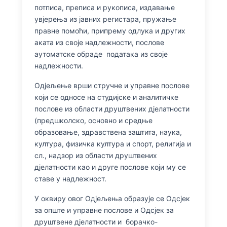
потписа, преписа и рукописа, издавање
увјерења из јавних регистара, пружање
правне помоћи, припрему одлука и других
аката из своје надлежности, послове
аутоматске обраде података из своје
надлежности.
Одјељење врши стручне и управне послове
који се односе на студијске и аналитичке
послове из области друштвених дјелатности
(предшколско, основно и средње
образовање, здравствена заштита, наука,
култура, физичка култура и спорт, религија и
сл., надзор из области друштвених
дјелатности као и друге послове који му се
ставе у надлежност.
У оквиру овог Одјељења образује се Одсјек
за опште и управне послове и Одсјек за
друштвене дјелатности и борачко-