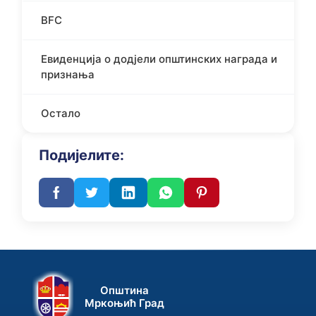
BFC
Евиденција о додјели општинских награда и
признања
Остало
Подијелите:
Општина
Мркоњић Град