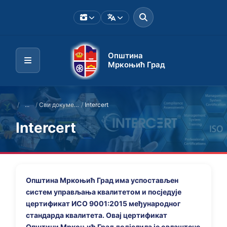
Општина
Мркоњић Град
/
...
/
Сви документи
/
Intercert
Intercert
Општина Мркоњић Град има успостављен
систем управљања квалитетом и посједује
цертификат ИСО 9001:2015 међународног
стандарда квалитета. Овај цертификат
Општини Мркоњић Град додјелила је овлаштене