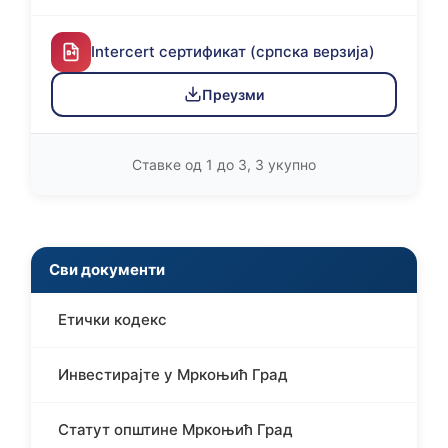
Intercert сертификат (српска верзија)
Преузми
Ставке од 1 до 3, 3 укупно
Сви документи
Етички кодекс
Инвестирајте у Мркоњић Град
Статут општине Мркоњић Град