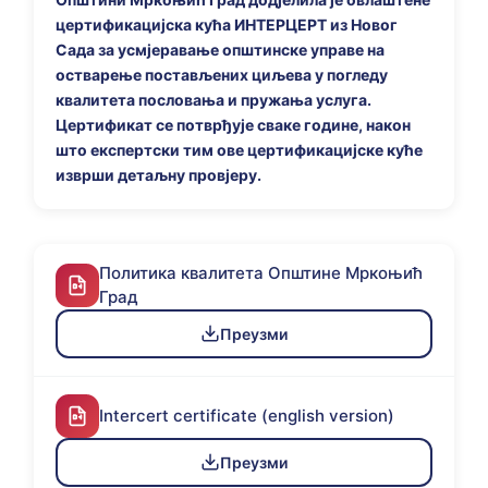
цертификацијска кућа ИНТЕРЦЕРТ из Новог
Сада за усмјеравање општинске управе на
остварење постављених циљева у погледу
квалитета пословања и пружања услуга.
Цертификат се потврђује сваке године, након
што експертски тим ове цертификацијске куће
изврши детаљну провјеру.
Политика квалитета Општине Мркоњић
Град
Преузми
Intercert certificate (english version)
Преузми