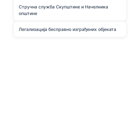
Стручна служба Скупштине и Начелника
општине
Легализација бесправно изграђених објеката