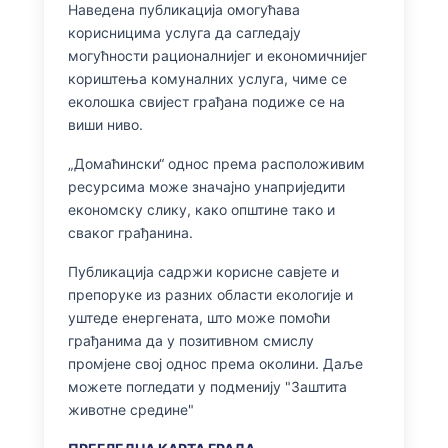
Наведена публикација омогућава
корисницима услуга да сагледају
могућности рационалнијег и економичнијег
кориштења комуналних услуга, чиме се
еколошка свијест грађана подиже се на
виши ниво.
„Домаћински“ однос према расположивим
ресурсима може значајно унаприједити
економску слику, како општине тако и
сваког грађанина.
Публикација садржи корисне савјете и
препоруке из разних области екологије и
уштеде енергената, што може помоћи
грађанима да у позитивном смислу
промјене свој однос према околини. Даље
можете погледати у подменију "Заштита
животне средине"