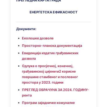
ПРЕГЛЕДНА КАРТА ГРАДА
ЕНЕРГЕТСКА ЕФИКАСНОСТ
Документи:
Еколошке дозволе
Просторно-планска документација
Евиденција издатих грађевинских
дозвола
Одлука о просјечној, коначној,
грађевинској цијени м2 корисне
површине стамбеног и пословног
простора у 2023. години
ПРЕГЛЕД ОБРАЧУНА ЗА 2024. ГОДИНУ-
рента
Програм заједничке комуналне