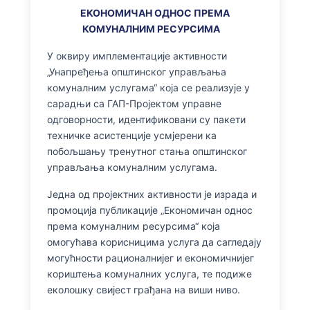
ЕКОНОМИЧАН ОДНОС ПРЕМА
КОМУНАЛНИМ РЕСУРСИМА
У оквиру имплементације активности
„Унапређења општинског управљања
комуналним услугама“ која се реализује у
сарадњи са ГАП-Пројектом управне
одговорности, идентификовани су пакети
техничке асистенције усмјерени ка
побољшању тренутног стања општинског
управљања комуналним услугама.
Једна од пројектних активности је израда и
промоција публикације „Економичан однос
према комуналним ресурсима“ која
омогућава корисницима услуга да сагледају
могућности рационалнијег и економичнијег
кориштења комуналних услуга, те подиже
еколошку свијест грађана на виши ниво.