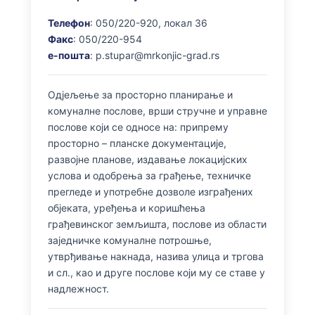
Телефон
: 050/220-920, локал 36
Факс
: 050/220-954
e-пошта
: p.stupar@mrkonjic-grad.rs
Одјељење за просторно планирање и
комуналне послове, врши стручне и управне
послове који се односе на: припрему
просторно – планске документације,
развојне планове, издавање локацијских
услова и одобрења за грађење, техничке
прегледе и употребне дозволе изграђених
објеката, уређења и коришћења
грађевинског земљишта, послове из области
заједничке комуналне потрошње,
утврђивање накнада, назива улица и тргова
и сл., као и друге послове који му се ставе у
надлежност.