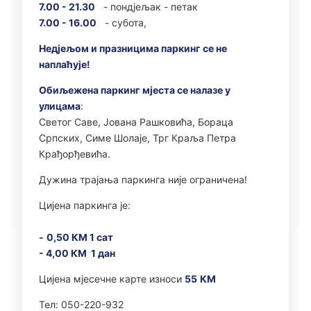
7.00 - 21.30
- пондјељак - петак
7.00 - 16.00
- субота,
Недјељом и празницима паркинг се не
наплаћује!
Обиљежена паркинг мјеста се налазе у
улицама
:
Светог Саве, Јована Рашковића, Бораца
Српских, Симе Шолаје, Трг Краља Петра
Крађорђевића.
Дужина трајања паркинга није ограничена!
Цијена паркинга је:
-
0,50 КМ 1 сат
- 4,00 КМ 1 дан
Цијена мјесечне карте износи
55
КМ
Тел: 050-220-932