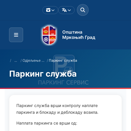
Општина
Мркоњић Град
/
...
/
Одјељење за изградњу града и управљање имовином
/
Паркинг служба
Паркинг служба
Паркинг служба врши контролу наплате
паркинга и блокаду и деблокаду возила
.
Наплата паркинга се врши од: