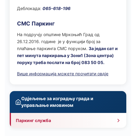
Деблокада:
065-618-196
СМС Паркинг
На подручју општине Мркоњић Град од
26.12.2016. године je у функцији број за
плаћање паркинга СМС поруком.
За један сат и
пет минута паркирања у Зони1 (Зона центра)
поруку треба послати на број 083 50 05.
Више информација можете прочитати овдје
Одјељење за изградњу града и
управљање имовином
Паркинг служба