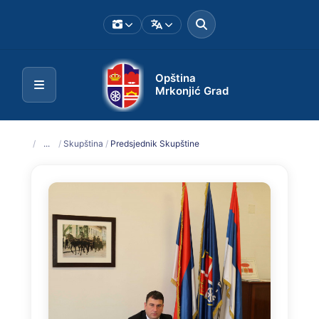
Opština
Mrkonjić Grad
/
...
/
Skupština
/
Predsjednik Skupštine