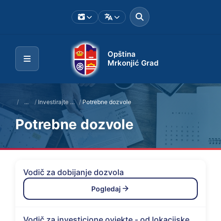
Opština
Mrkonjić Grad
/
...
/
Investirajte u Mrkonjić Grad
/
Potrebne dozvole
Potrebne dozvole
Vodič za dobijanje dozvola
Pogledaj
Vodič za investicione ovjekte - od lokacijske