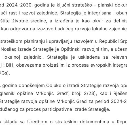
od 2024.-2030. godina je ključni strateško - planski dok
ći rast i razvoj zajednice. Strategija je integrisana i obu
štite životne sredine, a izrađena je kao okvir za defini
i i kao odgovor na izazove budućeg razvoja lokalne zajednic
trateškom planiranju i upravljanju razvojem u Republici Sr
Nosilac izrade Strategije je Opštinski razvojni tim, a učesn
lokalnoj zajednici. Strategija je usklađena sa relevan
oj i BiH, obavezama proizašlim iz procesa evropskih integra
SDGs).
. godine donošenjem Odluke o izradi Strategije razvoja op
asnik opštine Mrkonjić Grad“, broj: 2/23), kao i Rješe
trategije razvoja opštine Mrkonjić Grad za period 2024-
duženog za proces participativne izrade Strategije.
 skladu sa Uredbom o strateškim dokumentima u Repub