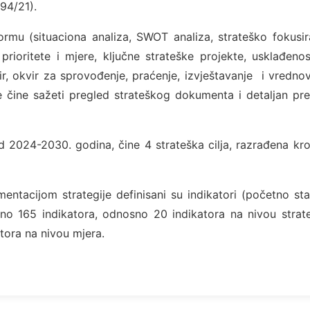
 94/21).
mu (situaciona analiza, SWOT analiza, strateško fokusir
, prioritete i mjere, ključne strateške projekte, usklađeno
kvir, okvir za sprovođenje, praćenje, izvještavanje i vredno
 čine sažeti pregled strateškog dokumenta i detaljan pr
d 2024-2030. godina, čine 4 strateška cilja, razrađena kr
entacijom strategije definisani su indikatori (početno sta
pno 165 indikatora, odnosno 20 indikatora na nivou strat
atora na nivou mjera.