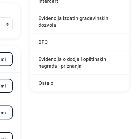
Intercert
Evidencija izdatih građevinskih
dozvola
BFC
Evidencija o dodjeli opštinskih
zmi
nagrada i priznanja
Ostalo
zmi
zmi