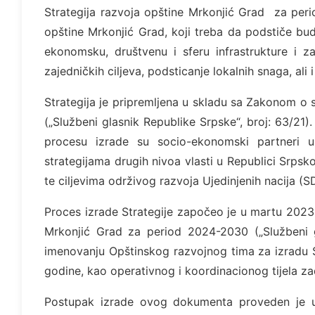
Strategija razvoja opštine Mrkonjić Grad za peri
opštine Mrkonjić Grad, koji treba da podstiče budu
ekonomsku, društvenu i sferu infrastrukture i za
zajedničkih ciljeva, podsticanje lokalnih snaga, al
Strategija je pripremljena u skladu sa Zakonom o s
(„Službeni glasnik Republike Srpske“, broj: 63/21). 
procesu izrade su socio-ekonomski partneri u 
strategijama drugih nivoa vlasti u Republici Srpsk
te ciljevima održivog razvoja Ujedinjenih nacija (
Proces izrade Strategije započeo je u martu 2023
Mrkonjić Grad za period 2024-2030 („Službeni gl
imenovanju Opštinskog razvojnog tima za izradu S
godine, kao operativnog i koordinacionog tijela za
Postupak izrade ovog dokumenta proveden je u