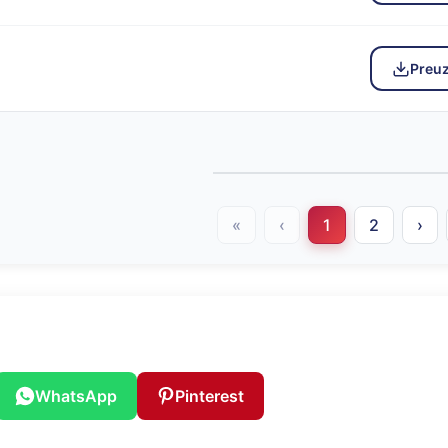
Preu
«
‹
1
2
›
WhatsApp
Pinterest