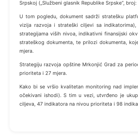
Srpskoj („Službeni glasnik Republike Srpske“, broj:
U tom pogledu, dokument sadrži stratešku platfor
vizija razvoja i strateški ciljevi sa indikatorima)
strategijama viših nivoa, indikativni finansijski o
strateškog dokumenta, te prilozi dokumenta, koje
mjera.
Strategiju razvoja opštine Mrkonjić Grad za perio
prioriteta i 27 mjera.
Kako bi se vršio kvalitetan monitoring nad implem
očekivani ishodi). S tim u vezi, utvrđeno je uku
ciljeva, 47 indikatora na nivou prioriteta i 98 indik