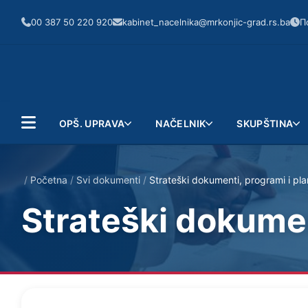
00 387 50 220 920
kabinet_nacelnika@mrkonjic-grad.rs.ba
П
OPŠ. UPRAVA
NAČELNIK
SKUPŠTINA
/
Početna
/
Svi dokumenti
/
Strateški dokumenti, programi i pla
Strateški dokumen