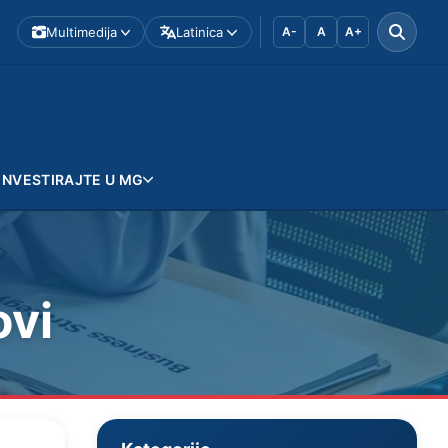
Multimedija
Latinica
A-
A
A+
INVESTIRAJTE U MG
ovi