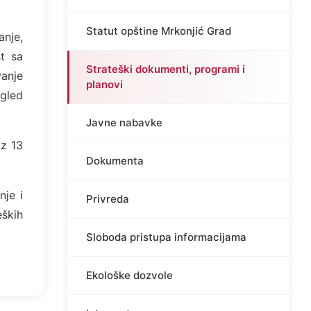
Statut opštine Mrkonjić Grad
anje,
st sa
Strateški dokumenti, programi i
vanje
planovi
egled
Javne nabavke
oz 13
Dokumenta
nje i
Privreda
eških
Sloboda pristupa informacijama
Ekološke dozvole