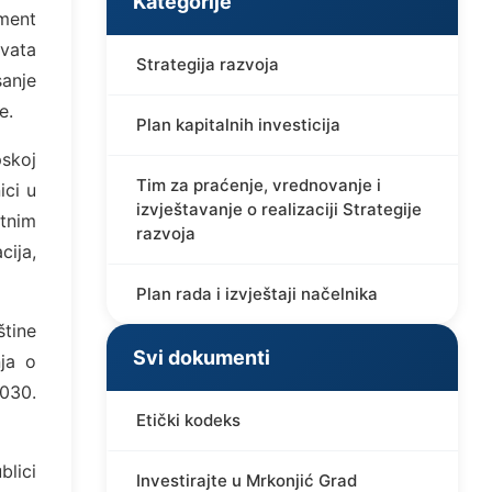
Kategorije
ument
hvata
Strategija razvoja
sanje
e.
Plan kapitalnih investicija
pskoj
Tim za praćenje, vrednovanje i
ici u
izvještavanje o realizaciji Strategije
tnim
razvoja
cija,
Plan rada i izvještaji načelnika
štine
Svi dokumenti
nja o
2030.
Etički kodeks
lici
Investirajte u Mrkonjić Grad