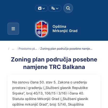
Opština
Mrkonjić Grad
/
...
/
Prostorno planska dokumentacija
/
Zoning plan područja posebne namjene TRC Balkana
Zoning plan područja posebne
namjene TRC Balkana
Na osnovu člana 50. stav 5. Zakona o uređenju
prostora i građenju („Službeni glasnik Republike
Srpske“, broj 40/13, 106/15 i 3/16) i člana 40.
Statuta opštine Mrkonjić Grad („Službeni glasnik
opštine mrkonjić Grad“, broj: 5/14), Skupština