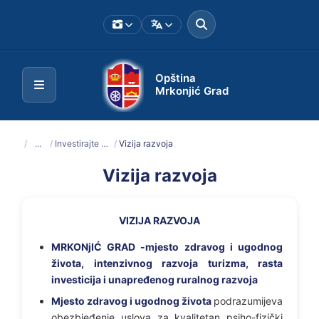
Opština
Mrkonjić Grad
/
...
/
Investirajte u Mrkonjić Grad
/
Vizija razvoja
Vizija razvoja
VIZIJA RAZVOJA
MRKONjIĆ GRAD -mjesto zdravog i ugodnog
života, intenzivnog razvoja turizma, rasta
investicija i unapređenog ruralnog razvoja
Mjesto zdravog i ugodnog života
podrazumijeva
obezbjeđenje uslova za kvalitetan psiho-fizički