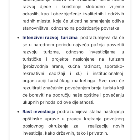
razvoj djece i korištenje slobodno vrijeme
odraslih, kao i obezbjeđenje kvalitetnih i održivih
radnih mjesta, koja će uticati na smanjenje odliva
stanovništva, odnosno na podsticanje povratka.
Intenzivni razvoj turizma
podrazumijeva da će
se u narednom periodu najveća pažnja posvetiti
razvoju turizma, odnosno investicijama u
turističke i projekte naslonjene na turizam
(proizvodnja hrane, kućna radinost, sportsko-
rekreativni sadržaji i sl.) i institucionalnoj
organizaciji turističkog marketinga. Sve ovo će
rezultirati značajnim povećanjem broja turista koji
će boraviti na području naše opštine i povećanju
ukupnih prihoda od ove djelatnosti.
Rast investicija
podrazumijeva stalna nastojanja
opštinske uprave u pravcu kreiranja povoljnog
poslovnog okruženja za realizaciju novih
investicija, kako državnih, tako i privatnih.