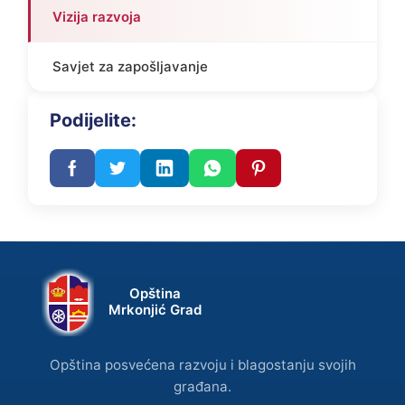
Vizija razvoja
Savjet za zapošljavanje
Podijelite:
Opština
Mrkonjić Grad
Opština posvećena razvoju i blagostanju svojih
građana.